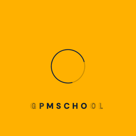
Di dalam kelas, seluruh siswa sangat antusias
menanti kedatangan kakak-kakak mahasiswa.
Diawali dengan memperkenalkan diri, mengajukan
pertanyaan terkait negara USA seperti kebudayaan,
makanan tradisional, dan lain sebagainya, hingga
bernyanyi dan bermain games bersama. Oleh
karena itu, siswa -siswi SMP dan SMA Global
Persada Mandiri mendapatkan pengalaman yang
G
P
M
S
C
H
O
O
L
mengesankan dari mahasiwa/i tersebut.