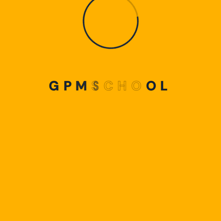
G
P
M
S
C
H
O
O
L