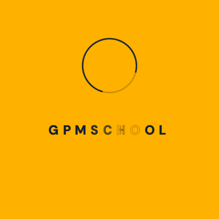
G
P
M
S
C
H
O
O
L
Selamat dan teruslah berprestasi, tim basket SMA